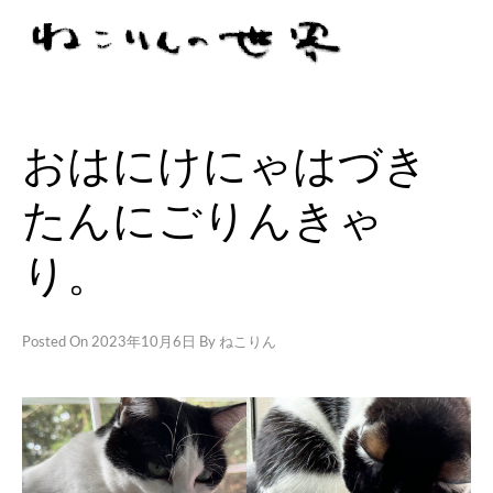
Skip
to
content
ねこりんのせかい 2
おはにけにゃはづき
たんにごりんきゃ
り。
Posted On
2023年10月6日
By
ねこりん