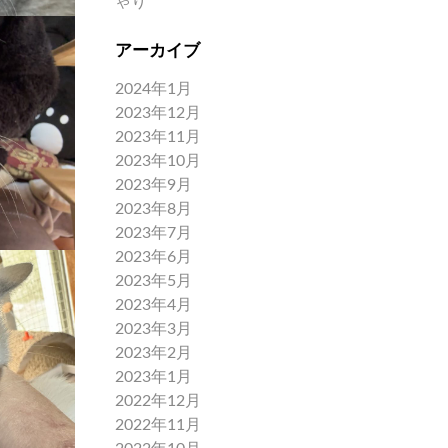
ゃり
アーカイブ
2024年1月
2023年12月
2023年11月
2023年10月
2023年9月
2023年8月
2023年7月
2023年6月
2023年5月
2023年4月
2023年3月
2023年2月
2023年1月
2022年12月
2022年11月