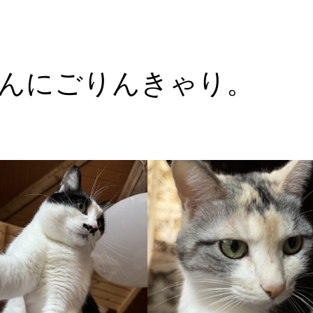
んにごりんきゃり。