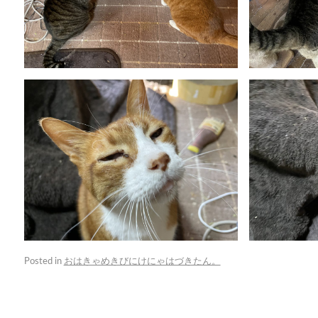
Posted in
おはきゃめきびにけにゃはづきたん。