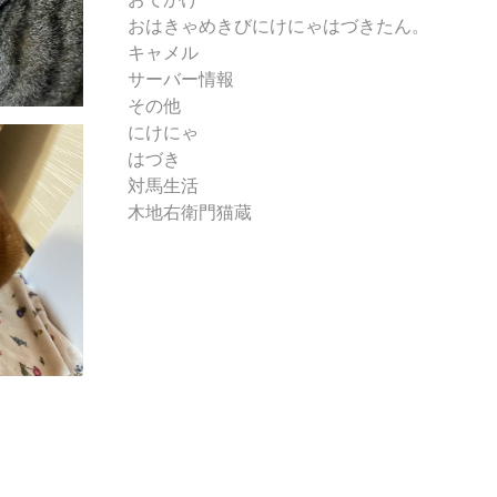
おでかけ
おはきゃめきびにけにゃはづきたん。
キャメル
サーバー情報
その他
にけにゃ
はづき
対馬生活
木地右衛門猫蔵