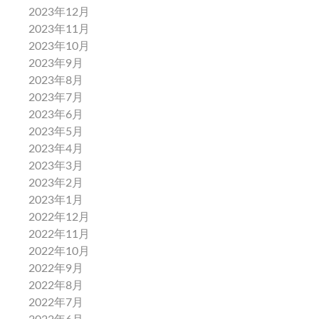
2023年12月
2023年11月
2023年10月
2023年9月
2023年8月
2023年7月
2023年6月
2023年5月
2023年4月
2023年3月
2023年2月
2023年1月
2022年12月
2022年11月
2022年10月
2022年9月
2022年8月
2022年7月